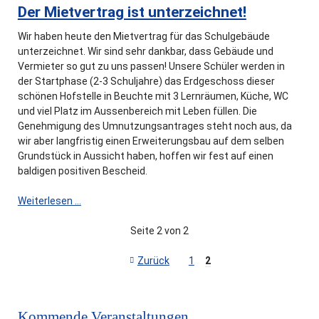
Der Mietvertrag ist unterzeichnet!
Wir haben heute den Mietvertrag für das Schulgebäude
unterzeichnet. Wir sind sehr dankbar, dass Gebäude und
Vermieter so gut zu uns passen! Unsere Schüler werden in
der Startphase (2-3 Schuljahre) das Erdgeschoss dieser
schönen Hofstelle in Beuchte mit 3 Lernräumen, Küche, WC
und viel Platz im Aussenbereich mit Leben füllen. Die
Genehmigung des Umnutzungsantrages steht noch aus, da
wir aber langfristig einen Erweiterungsbau auf dem selben
Grundstück in Aussicht haben, hoffen wir fest auf einen
baldigen positiven Bescheid.
Der
Weiterlesen …
Mietvertrag
ist
Seite 2 von 2
unterzeichnet!
Zurück
1
2
Kommende Veranstaltungen